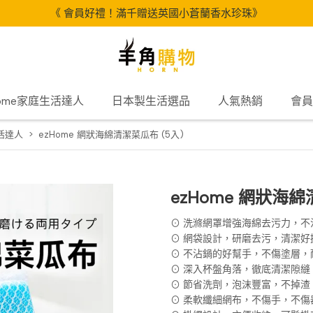
《 會員好禮！滿千贈送英國小蒼蘭香水珍珠》
Home家庭生活達人
日本製生活選品
人氣熱銷
會員
生活達人
ezHome 網狀海綿清潔菜瓜布 (5入)
ezHome 網狀海綿
⊙ 洗滌網罩增強海綿去污力，不
⊙ 網袋設計，研磨去污，清潔好
⊙ 不沾鍋的好幫手，不傷塗層，
⊙ 深入杯盤角落，徹底清潔隙縫
⊙ 節省洗劑，泡沫豐富，不掉渣
⊙ 柔軟纖細網布，不傷手，不傷