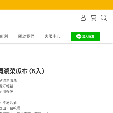
紅利
關於我們
客服中心
清潔菜瓜布 (5入)
沾油易清洗
握好輕鬆
耐用好洗
，不易沾油
器皿，易乾燥