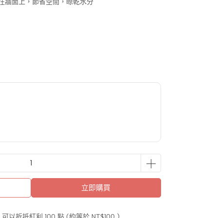
掛在牆面上，節省空間，晾乾水分
立即購買
 」可以折抵紅利
100
點 (約等於
NT$100
)