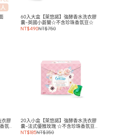
面
60入大盒【萊悠諾】強酵香水洗衣膠
囊-英國小蒼蘭☆不含珍珠香氛豆☆
NT$490
NT$750
洗衣膠
20入小盒【萊悠諾】強酵香水洗衣膠
珠香氛
囊-法式優雅玫瑰 ☆不含珍珠香氛豆
☆
NT$185
NT$350