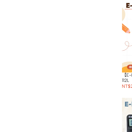
【E
112L
NT$