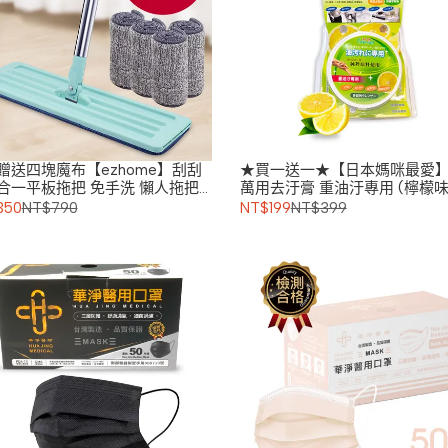
贈送四塊魔布【ezhome】刮刮
★買一送一★【日本媽咪最愛
合一平板拖把 免手洗 懶人拖把
萬用去汙膏 重油汙專用 (檸檬味
配)
不傷手
350
NT$790
NT$199
NT$399