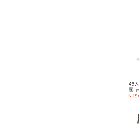
45
囊-
☆
NT$