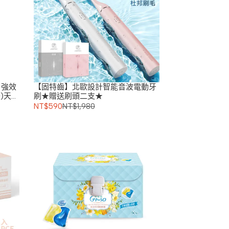
】強效
【固特齒】北歐設計智能音波電動牙
)天然
刷★贈送刷頭二支★
NT$590
NT$1,980