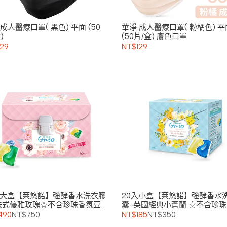
成人醫療口罩( 黑色) 平面 (50
華淨 成人醫療口罩( 粉橘色) 平
)
(50片/盒) 膚色口罩
29
NT$129
入大盒【萊悠諾】強酵香水洗衣膠
20入小盒【萊悠諾】強酵香水
法式優雅玫瑰☆不含珍珠香氛豆
囊-英國經典小蒼蘭 ☆不含珍
豆☆
490
NT$750
NT$185
NT$350