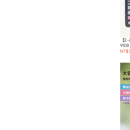
【E
9108
NT$