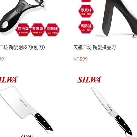
工坊 陶瓷削皮刀(刨刀)
天瓶工坊 陶瓷摺疊刀
99
NT$99