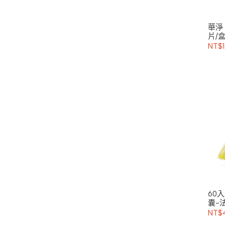
華淨 
片/盒
NT$1
60
囊-
☆
NT$