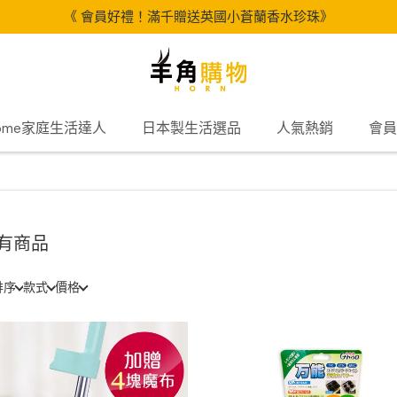
《 會員好禮！滿千贈送英國小蒼蘭香水珍珠》
Home家庭生活達人
日本製生活選品
人氣熱銷
會員
有商品
排序
款式
價格