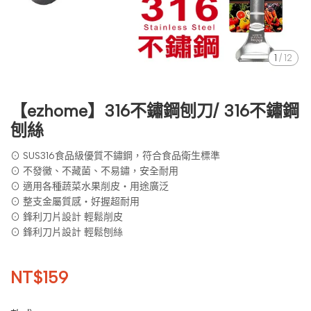
1
/
12
【ezhome】316不鏽鋼刨刀/ 316不鏽鋼
刨絲
⊙ SUS316食品級優質不鏽鋼，符合食品衛生標準
⊙ 不發黴、不藏菌、不易鏽，安全耐用
⊙ 適用各種蔬菜水果削皮・用途廣泛
⊙ 整支金屬質感・好握超耐用
⊙ 鋒利刀片設計 輕鬆削皮
⊙ 鋒利刀片設計 輕鬆刨絲
NT$159