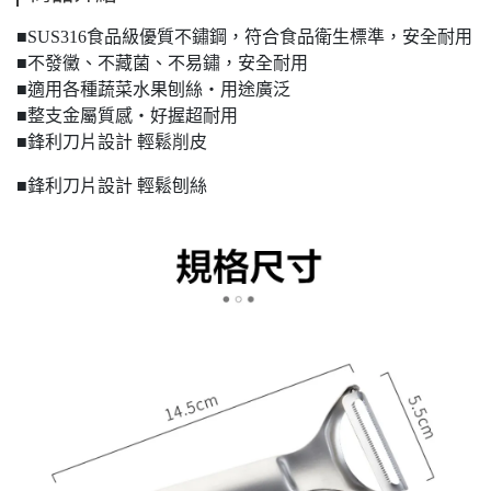
■SUS316食品級優質不鏽鋼，符合食品衛生標準，安全耐用
■不發黴、不藏菌、不易鏽，安全耐用
■適用各種蔬菜水果刨絲・用途廣泛
■整支金屬質感・好握超耐用
■鋒利刀片設計 輕鬆削皮
■鋒利刀片設計 輕鬆刨絲