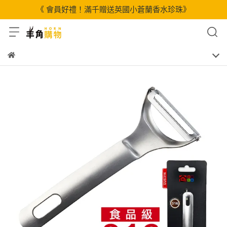
《 會員好禮！滿千贈送英國小蒼蘭香水珍珠》