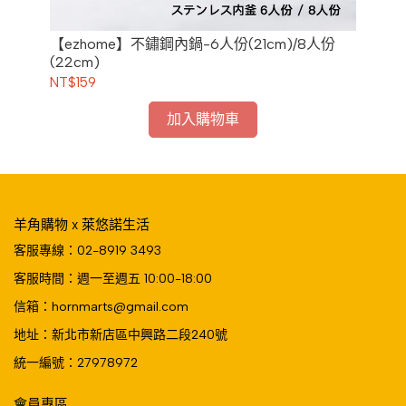
-3
【ezhome】不鏽鋼內鍋-6人份(21cm)/8人份
【e
(22cm)
NT$159
NT
加入購物車
羊角購物 x 萊悠諾生活
客服專線：02-8919 3493
客服時間：週一至週五 10:00-18:00
信箱：hornmarts@gmail.com
地址：新北市新店區中興路二段240號
統一編號：27978972
會員專區