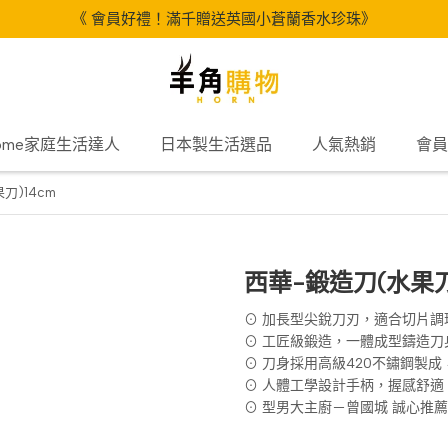
《 會員好禮！滿千贈送英國小蒼蘭香水珍珠》
Home家庭生活達人
日本製生活選品
人氣熱銷
會員
刀)14cm
西華-鍛造刀(水果刀
⊙ 加長型尖銳刀刃，適合切片調
⊙ 工匠級鍛造，一體成型鑄造刀
⊙ 刀身採用高級420不鏽鋼製
⊙ 人體工學設計手柄，握感舒適
⊙ 型男大主廚－曾國城 誠心推薦