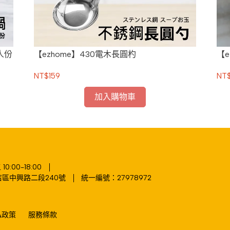
8人份
【ezhome】430電木長圓杓
【e
NT$159
NT$
加入購物車
:00-18:00
區中興路二段240號
統一編號：27978972
私政策
服務條款