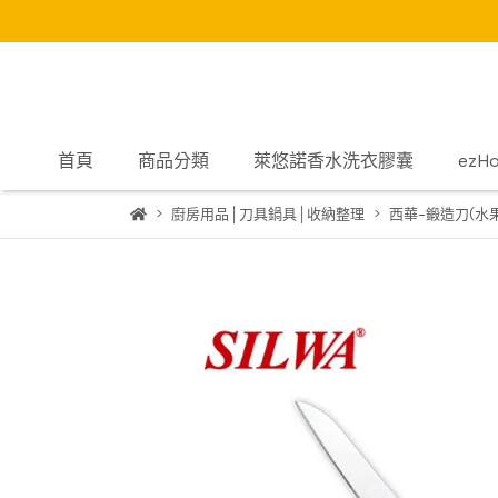
首頁
商品分類
萊悠諾香水洗衣膠囊
ez
廚房用品│刀具鍋具│收納整理
西華-鍛造刀(水果