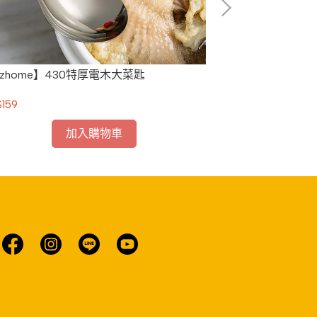
zhome】430特厚電木大菜匙
【ezhome】4
159
NT$159
加入購物車