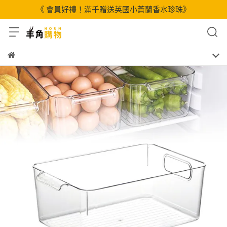
《 會員好禮！滿千贈送英國小蒼蘭香水珍珠》