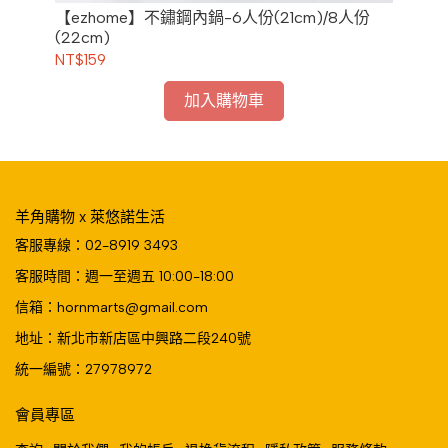
-3
【ezhome】不鏽鋼內鍋-6人份(21cm)/8人份
【e
(22cm)
NT$159
NT
加入購物車
羊角購物 x 萊悠諾生活
客服專線：02-8919 3493
客服時間：週一至週五 10:00-18:00
信箱：hornmarts@gmail.com
地址：新北市新店區中興路二段240號
統一編號：27978972
會員專區