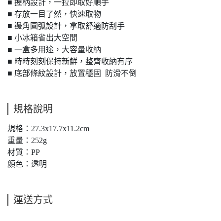
■ 握柄設計，一拉即取好順手
■ 存放一目了然，快速取物
■ 邊角圓弧設計，拿取舒適防刮手
■ 小冰箱省出大空間
■ 一盒多用途，大容量收納
■ 時時刻刻保持新鮮，整齊收納有序
■ 底部條紋設計，放置穩固 防滑不倒
規格說明
規格：27.3x17.7x11.2cm
重量：252g
材質：PP
顏色：透明
運送方式