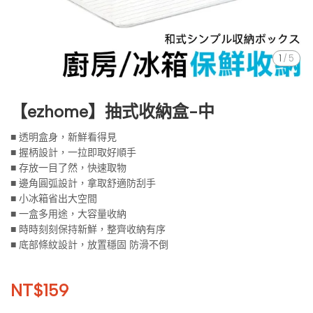
1
/
5
【ezhome】抽式收納盒-中
■ 透明盒身，新鮮看得見
■ 握柄設計，一拉即取好順手
■ 存放一目了然，快速取物
■ 邊角圓弧設計，拿取舒適防刮手
■ 小冰箱省出大空間
■ 一盒多用途，大容量收納
■ 時時刻刻保持新鮮，整齊收納有序
■ 底部條紋設計，放置穩固 防滑不倒
NT$159