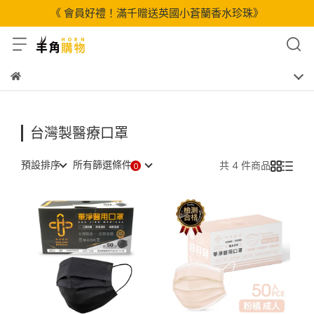
《 會員好禮！滿千贈送英國小蒼蘭香水珍珠》
台灣製醫療口罩
預設排序
所有篩選條件
共 4 件商品